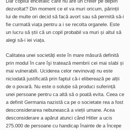
Dar copilul encefalic care nu are un creier pe deplin
dezvoltat? Din moment ce el va muri oricum, părinții
lui de multe ori decid să facă avort sau să permită să-i
fie curmată viața pentru a i se recolta organele. Este
un lucru să știi că un copil probabil va muri și altul să
alegi să-i iei viața.
Calitatea unei societăți este în mare măsură definită
prin modul în care îşi tratează membrii cei mai slabi și
mai vulnerabili. Uciderea celor nevinovaţi nu este
niciodată justificată prin faptul că-i eliberează pe alții
de o povară. Nu este o soluție să produci suferință
unei persoane pentru ca altă să o poată evita. Ceea ce
a definit Germania nazistă ca pe o societate rea a fost
desconsiderarea nebunească a vieții umane. Acea
desconsiderare a apărut atunci când Hitler a ucis
275.000 de persoane cu handicap înainte de a începe