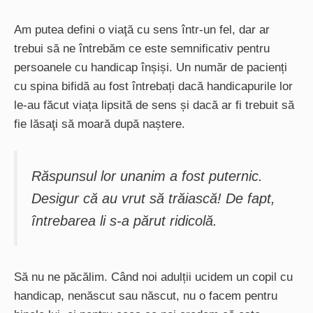
Am putea defini o viaţă cu sens într-un fel, dar ar
trebui să ne întrebăm ce este semnificativ pentru
persoanele cu handicap înșiși. Un număr de pacienți
cu spina bifidă au fost întrebați dacă handicapurile lor
le-au făcut viața lipsită de sens și dacă ar fi trebuit să
fie lăsaţi să moară după naștere.
Răspunsul lor unanim a fost puternic.
Desigur că au vrut să trăiască! De fapt,
întrebarea li s-a părut ridicolă
.
Să nu ne păcălim. Când noi adulții ucidem un copil cu
handicap, nenăscut sau născut, nu o facem pentru