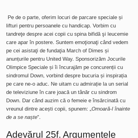
Pe de o parte, oferim locuri de parcare speciale și
lifturi pentru persoanele cu handicap. Vorbim cu
tandreţe despre acei copii cu spina bifidă şi leucemie
care apar în postere. Suntem emoţionaţi când vedem
pe cei asistaţi de fundaţia March of Dimes și
anunțurile pentru United Way. Sponsorizăm Jocurile
Olimpice Speciale și îi încurajăm pe concurenții cu
sindromul Down, vorbind despre bucuria și inspirația
pe care ne-o aduc. Ne uitam cu admirație la un serial
de televiziune în care joacă un tânăr cu sindrom
Down. Dar când auzim că o femeie e însărcinată cu
vreunul dintre acești copii, spunem: „
Omoară-l înainte
de a se naște
”.
Adevărul 25f. Argumentele