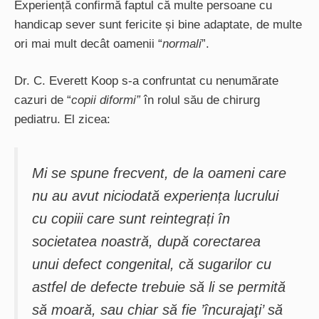
Experiență confirmă faptul că multe persoane cu
handicap sever sunt fericite și bine adaptate, de multe
ori mai mult decât oamenii “
normali
”.
Dr. C. Everett Koop s-a confruntat cu nenumărate
cazuri de “
copii diformi”
în rolul său de chirurg
pediatru. El zicea:
Mi se spune frecvent, de la oameni care
nu au avut niciodată experiența lucrului
cu copiii care sunt reintegrați în
societatea noastră, după corectarea
unui defect congenital, că sugarilor cu
astfel de defecte trebuie să li se permită
să moară, sau chiar să fie ’încurajaţi’ să