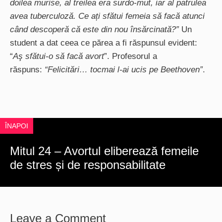
doilea murise, al treilea era surdo-mut, iar al patrulea
avea tuberculoză. Ce ați sfătui femeia să facă atunci
când descoperă că este din nou însărcinată?”
Un
student a dat ceea ce părea a fi răspunsul evident:
“
Aş sfătui-o să facă avort
”. Profesorul a
răspuns:
“Felicitări… tocmai l-ai ucis pe Beethoven”
.
ÎNAPOI
Mitul 24 – Avortul eliberează femeile
de stres și de responsabilitate
Leave a Comment