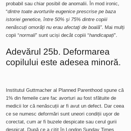
probabil sau chiar posibil de anomalii. În mod ironic,
“
dintre toate avorturile eugenice prescrise pe baza
istoriei genetice, între 50% şi 75% dintre copiii
nenăscuți omorâți nu erau afectaţi de boală”
. Mai mulți
copii “
normali
” sunt uciși decât copiii “
handicapați
”.
Adevărul 25b. Deformarea
copilului este adesea minoră.
Institutul Guttmacher al Planned Parenthood spune că
1% din femeile care fac avorturi au fost sfătuite de
medicii lor că nenăscuții ar fi avut un defect. Dar ceea
ce se numesc deformări sunt uneori condiții uşor de
corectat, cum ar fi buzele despicate sau cerul gurii
despicat. După ce a citit în London Sunday Times