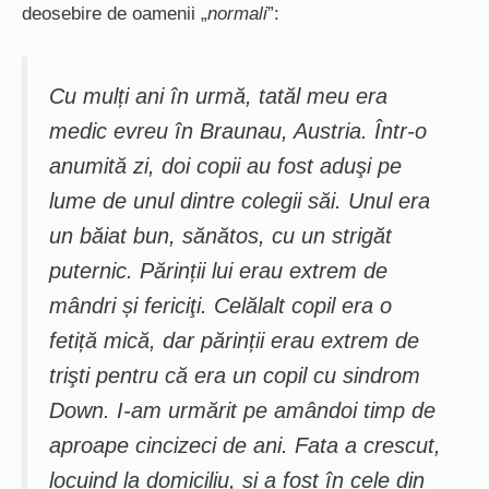
deosebire de oamenii „
normali
”:
Cu mulți ani în urmă, tatăl meu era
medic evreu în Braunau, Austria. Într-o
anumită zi, doi copii au fost aduşi pe
lume de unul dintre colegii săi. Unul era
un băiat bun, sănătos, cu un strigăt
puternic. Părinții lui erau extrem de
mândri și fericiţi. Celălalt copil era o
fetiță mică, dar părinții erau extrem de
trişti pentru că era un copil cu sindrom
Down. I-am urmărit pe amândoi timp de
aproape cincizeci de ani. Fata a crescut,
locuind la domiciliu, și a fost în cele din