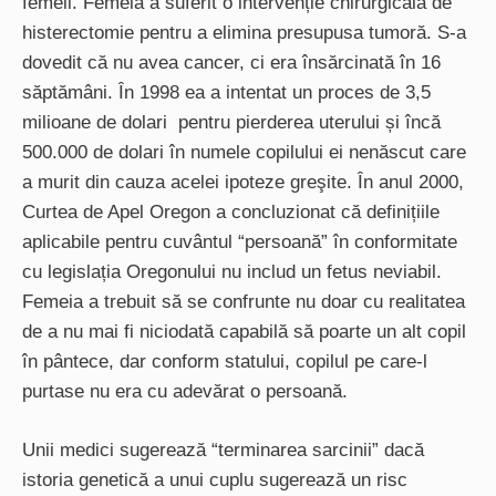
femeii. Femeia a suferit o intervenție chirurgicală de
histerectomie pentru a elimina presupusa tumoră. S-a
dovedit că nu avea cancer, ci era însărcinată în 16
săptămâni. În 1998 ea a intentat un proces de 3,5
milioane de dolari pentru pierderea uterului și încă
500.000 de dolari în numele copilului ei nenăscut care
a murit din cauza acelei ipoteze greşite. În anul 2000,
Curtea de Apel Oregon a concluzionat că definițiile
aplicabile pentru cuvântul “persoană” în conformitate
cu legislația Oregonului nu includ un fetus neviabil.
Femeia a trebuit să se confrunte nu doar cu realitatea
de a nu mai fi niciodată capabilă să poarte un alt copil
în pântece, dar conform statului, copilul pe care-l
purtase nu era cu adevărat o persoană.
Unii medici sugerează “terminarea sarcinii” dacă
istoria genetică a unui cuplu sugerează un risc