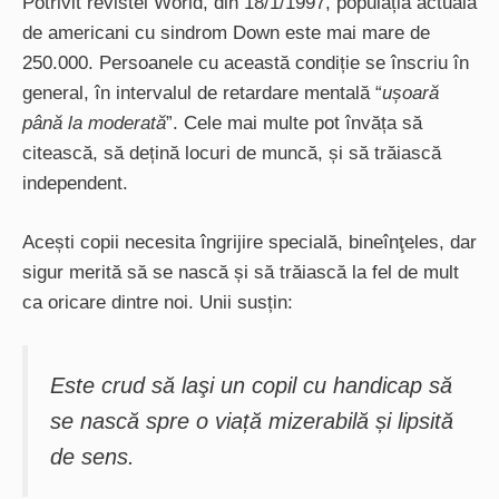
Potrivit revistei World, din 18/1/1997, populația actuală
de americani cu sindrom Down este mai mare de
250.000. Persoanele cu această condiție se înscriu în
general, în intervalul de retardare mentală “
ușoară
până la moderată
”. Cele mai multe pot învăța să
citească, să dețină locuri de muncă, și să trăiască
independent.
Acești copii necesita îngrijire specială, bineînţeles, dar
sigur merită să se nască și să trăiască la fel de mult
ca oricare dintre noi. Unii susțin:
Este crud să laşi un copil cu handicap să
se nască spre o viață mizerabilă și lipsită
de sens
.