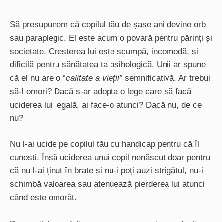
Să presupunem că copilul tău de șase ani devine orb
sau paraplegic. El este acum o povară pentru părinți și
societate. Creșterea lui este scumpă, incomodă, și
dificilă pentru sănătatea ta psihologică. Unii ar spune
că el nu are o “
calitate a vieții”
semnificativă. Ar trebui
să-l omori? Dacă s-ar adopta o lege care să facă
uciderea lui legală, ai face-o atunci? Dacă nu, de ce
nu?
Nu l-ai ucide pe copilul tău cu handicap pentru că îl
cunoști. Însă uciderea unui copil nenăscut doar pentru
că nu l-ai ținut în brațe și nu-i poţi auzi strigătul, nu-i
schimbă valoarea sau atenuează pierderea lui atunci
când este omorât.