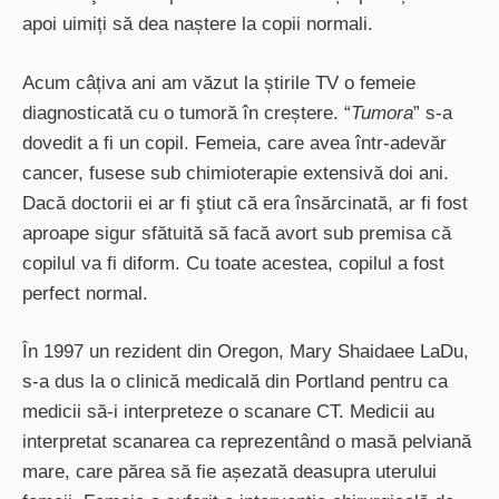
apoi uimiți să dea naștere la copii normali.
Acum câțiva ani am văzut la știrile TV o femeie
diagnosticată cu o tumoră în creștere. “
Tumora
” s-a
dovedit a fi un copil. Femeia, care avea într-adevăr
cancer, fusese sub chimioterapie extensivă doi ani.
Dacă doctorii ei ar fi ştiut că era însărcinată, ar fi fost
aproape sigur sfătuită să facă avort sub premisa că
copilul va fi diform. Cu toate acestea, copilul a fost
perfect normal.
În 1997 un rezident din Oregon, Mary Shaidaee LaDu,
s-a dus la o clinică medicală din Portland pentru ca
medicii să-i interpreteze o scanare CT. Medicii au
interpretat scanarea ca reprezentând o masă pelviană
mare, care părea să fie așezată deasupra uterului