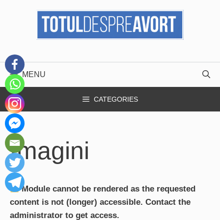
Skip
to
content
MENU
CATEGORIES
Imagini
Module cannot be rendered as the requested
content is not (longer) accessible. Contact the
administrator to get access.